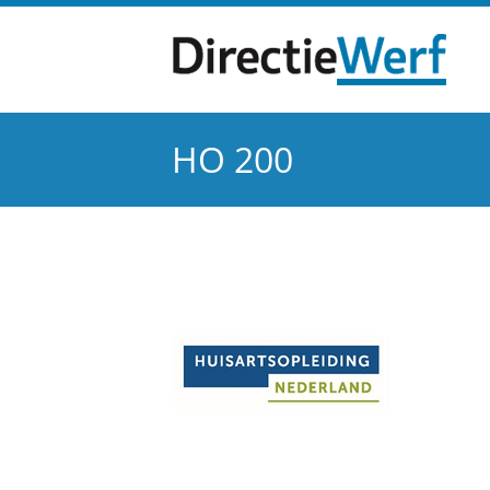
Ga
naar
inhoud
HO 200